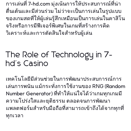
การเล่นที่ 7-hd.com มุ่งเน้นการให้ประสบการณ์ที่น่า
ตื่นเต้นและมีส่วนร่วม ไม่ว่าจะเป็นการเล่นในรูปแบบ
ของเกมสดที่ให้ผู้เล่นรู้สึกเหมือนเป็นการเล่นในคาสิโน
จริงหรือการมีฟีเจอร์พิเศษในเกมที่สร้างการคิด
วิเคราะห์และการตัดสินใจสำหรับผู้เล่น
The Role of Technology in 7-
hd's Casino
เทคโนโลยีมีส่วนช่วยในการพัฒนาประสบการณ์การ
เล่นการพนัน แม้กระทั่งการใช้งานของ
(Random
RNG
Number Generator) ที่ทำให้แน่ใจได้ว่าเกมทุกเกมมี
ความโปร่งใสและยุติธรรม ตลอดจนการพัฒนา
แพลตฟอร์มสำหรับมือถือที่สามารถเข้าถึงได้จากทุกที่
ทุกเวลา