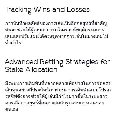
Tracking Wins and Losses
การบันทึกผลลัพธ์ของการเล่นเป็นอีกกลยุทธ์ที่สำคัญ
มันจะช่วยให้ผู้เล่นสามารถวิเคราะห์พฤติกรรมการ
เล่นและปรับแผนได้ตรงจุดหากการเล่นในบางเกมไม่
ทำกำไร
Advanced Betting Strategies for
Stake Allocation
มีระบบการเดิมพันที่หลากหลายเพื่อช่วยในการจัดสรร
เงินทุนอย่างมีประสิทธิภาพ เช่น การเดิมพันแบบโปรเก
รสซีฟซึ่งอาจช่วยให้ผู้เล่นมีกำไรมากขึ้นในระยะยาว
ควรเลือกกลยุทธ์ที่เหมาะสมกับรูปแบบการเล่นของ
ตนเอง