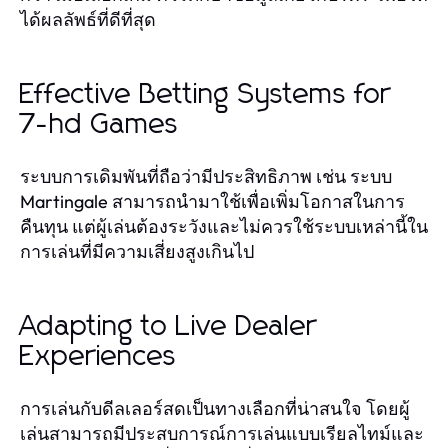
ได้ผลลัพธ์ที่ดีที่สุด
Effective Betting Systems for
7-hd Games
ระบบการเดิมพันที่ถือว่ามีประสิทธิภาพ เช่น ระบบ
Martingale สามารถนำมาใช้เพื่อเพิ่มโอกาสในการ
คืนทุน แต่ผู้เล่นต้องระวังและไม่ควรใช้ระบบเหล่านี้ใน
การเล่นที่มีความเสี่ยงสูงเกินไป
Adapting to Live Dealer
Experiences
การเล่นกับดีลเลอร์สดเป็นทางเลือกที่น่าสนใจ โดยผู้
เล่นสามารถมีประสบการณ์การเล่นแบบเรียลไทม์และ