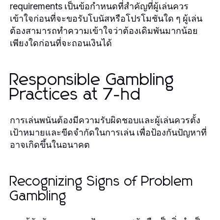
เป็นข้อกำหนดที่สำคัญที่ผู้เล่นควร
requirements
เข้าใจก่อนที่จะขอรับโบนัสหรือโปรโมชันใด ๆ ผู้เล่น
ต้องสามารถทำความเข้าใจว่าต้องเดิมพันมากน้อย
เพียงใดก่อนที่จะถอนเงินได้
Responsible Gambling
Practices at 7-hd
การเล่นพนันต้องมีความรับผิดชอบและผู้เล่นควรตั้ง
เป้าหมายและขีดจำกัดในการเล่น เพื่อป้องกันปัญหาที่
อาจเกิดขึ้นในอนาคต
Recognizing Signs of Problem
Gambling