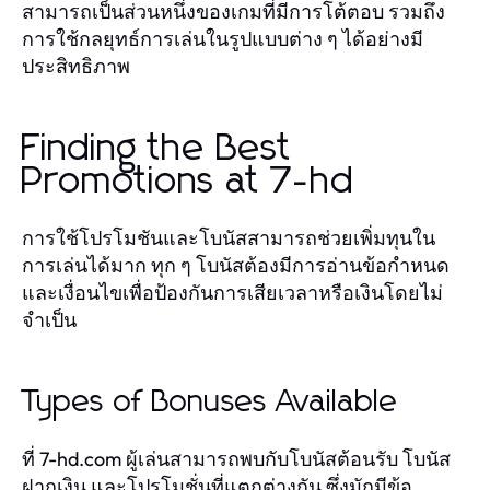
สามารถเป็นส่วนหนึ่งของเกมที่มีการโต้ตอบ รวมถึง
การใช้กลยุทธ์การเล่นในรูปแบบต่าง ๆ ได้อย่างมี
ประสิทธิภาพ
Finding the Best
Promotions at 7-hd
การใช้โปรโมชันและโบนัสสามารถช่วยเพิ่มทุนใน
การเล่นได้มาก ทุก ๆ โบนัสต้องมีการอ่านข้อกำหนด
และเงื่อนไขเพื่อป้องกันการเสียเวลาหรือเงินโดยไม่
จำเป็น
Types of Bonuses Available
ที่ 7-hd.com ผู้เล่นสามารถพบกับโบนัสต้อนรับ โบนัส
ฝากเงิน และโปรโมชั่นที่แตกต่างกัน ซึ่งมักมีข้อ