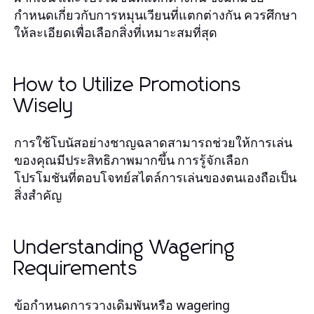
กำหนดเกี่ยวกับการหมุนเวียนที่แตกต่างกัน ควรศึกษา
ให้ละเอียดเพื่อเลือกสิ่งที่เหมาะสมที่สุด
How to Utilize Promotions
Wisely
การใช้โบนัสอย่างชาญฉลาดสามารถช่วยให้การเล่น
ของคุณมีประสิทธิภาพมากขึ้น การรู้จักเลือก
โปรโมชันที่ตอบโจทย์สไตล์การเล่นของตนเองถือเป็น
สิ่งสำคัญ
Understanding Wagering
Requirements
ข้อกำหนดการวางเดิมพันหรือ
wagering